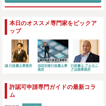
本日のオススメ専門家をピックア
ップ
誠 行政書士事務所
池田利春行政書士事
行政書士 アルモニ
務所
ア法務事務所
許認可申請専門ガイドの最新コラ
ム