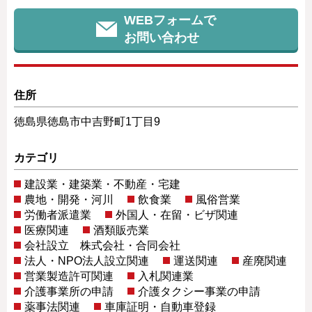
WEBフォームで
お問い合わせ
住所
徳島県徳島市中吉野町1丁目9
カテゴリ
建設業・建築業・不動産・宅建
農地・開発・河川
飲食業
風俗営業
労働者派遣業
外国人・在留・ビザ関連
医療関連
酒類販売業
会社設立 株式会社・合同会社
法人・NPO法人設立関連
運送関連
産廃関連
営業製造許可関連
入札関連業
介護事業所の申請
介護タクシー事業の申請
薬事法関連
車庫証明・自動車登録