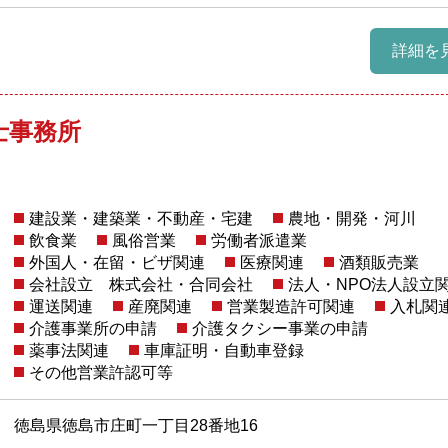
詳細を
士事務所
建設業・建築業・不動産・宅建
農地・開発・河川
飲食業
風俗営業
労働者派遣業
外国人・在留・ビザ関連
医療関連
酒類販売業
会社設立 株式会社・合同会社
法人・NPO法人設立
運送関連
産廃関連
営業製造許可関連
入札関
介護事業所の申請
介護タクシー事業の申請
薬事法関連
車庫証明・自動車登録
その他営業許認可等
徳島県徳島市庄町一丁目28番地16