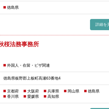
徳島県
詳細を
 秋桜法務事務所
外国人・在留・ビザ関連
徳島県板野郡上板町高瀬63番地4
京都府
大阪府
兵庫県
岡山県
徳島県
香川県
愛媛県
高知県