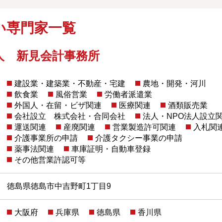
い専門家一覧
人 新見会計事務所
建設業・建築業・不動産・宅建
農地・開発・河川
飲食業
風俗営業
労働者派遣業
外国人・在留・ビザ関連
医療関連
酒類販売業
会社設立 株式会社・合同会社
法人・NPO法人設立
運送関連
産廃関連
営業製造許可関連
入札関
介護事業所の申請
介護タクシー事業の申請
薬事法関連
車庫証明・自動車登録
その他営業許認可等
徳島県徳島市中吉野町1丁目9
大阪府
兵庫県
徳島県
香川県