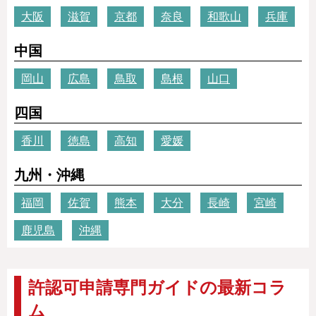
大阪
滋賀
京都
奈良
和歌山
兵庫
中国
岡山
広島
鳥取
島根
山口
四国
香川
徳島
高知
愛媛
九州・沖縄
福岡
佐賀
熊本
大分
長崎
宮崎
鹿児島
沖縄
許認可申請専門ガイドの最新コラ
ム