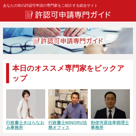
あなたの街の許認可申請の専門家をご紹介する総合サイト
本日のオススメ専門家をピックア
ップ
勅使河原佳孝税理士
行政書士きはらなお
行政書士MINORU法
事務所
み事務所
務オフィス