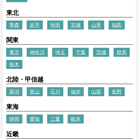
東北
青森
岩手
秋田
宮城
山形
福島
関東
東京
神奈川
埼玉
千葉
茨城
群馬
栃木
北陸・甲信越
新潟
富山
石川
福井
山梨
長野
東海
静岡
愛知
三重
岐阜
近畿