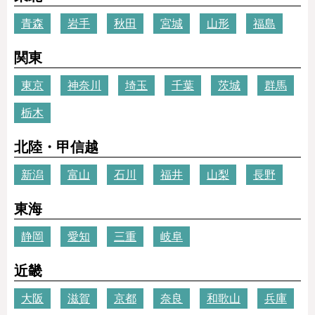
青森
岩手
秋田
宮城
山形
福島
関東
東京
神奈川
埼玉
千葉
茨城
群馬
栃木
北陸・甲信越
新潟
富山
石川
福井
山梨
長野
東海
静岡
愛知
三重
岐阜
近畿
大阪
滋賀
京都
奈良
和歌山
兵庫