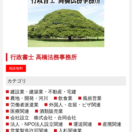
行政書士 高橋法務事務所
相談無料
カテゴリ
建設業・建築業・不動産・宅建
農地・開発・河川
飲食業
風俗営業
労働者派遣業
外国人・在留・ビザ関連
医療関連
酒類販売業
会社設立 株式会社・合同会社
法人・NPO法人設立関連
運送関連
産廃関連
営業製造許可関連
入札関連業