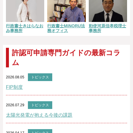
勅使河原佳孝税理士
行政書士きはらなお
行政書士MINORU法
事務所
み事務所
務オフィス
許認可申請専門ガイドの最新コラ
ム
2026.08.05
トピックス
FIP制度
2026.07.29
トピックス
太陽光発電が抱える今後の課題