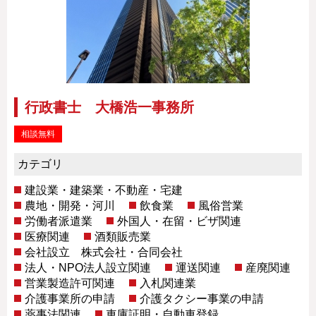
行政書士 大橋浩一事務所
相談無料
カテゴリ
建設業・建築業・不動産・宅建
農地・開発・河川
飲食業
風俗営業
労働者派遣業
外国人・在留・ビザ関連
医療関連
酒類販売業
会社設立 株式会社・合同会社
法人・NPO法人設立関連
運送関連
産廃関連
営業製造許可関連
入札関連業
介護事業所の申請
介護タクシー事業の申請
薬事法関連
車庫証明・自動車登録