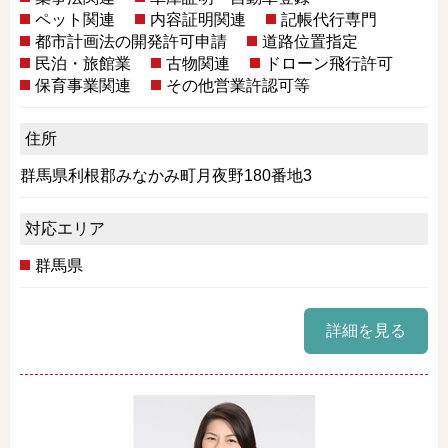
ペット関連
内容証明関連
記帳代行専門
都市計画法の開発許可申請
道路位置指定
民泊・旅館業
古物関連
ドローン飛行許可
保育事業関連
その他営業許認可等
住所
群馬県利根郡みなかみ町月夜野180番地3
対応エリア
群馬県
詳細を見る