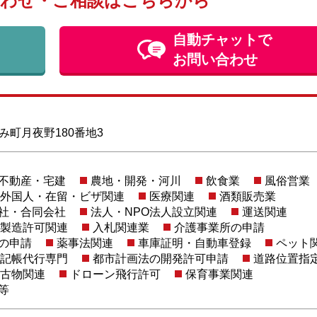
わせ・ご相談はこちらから
自動チャットで
お問い合わせ
町月夜野180番地3
不動産・宅建
農地・開発・河川
飲食業
風俗営業
外国人・在留・ビザ関連
医療関連
酒類販売業
社・合同会社
法人・NPO法人設立関連
運送関連
製造許可関連
入札関連業
介護事業所の申請
の申請
薬事法関連
車庫証明・自動車登録
ペット
記帳代行専門
都市計画法の開発許可申請
道路位置指
古物関連
ドローン飛行許可
保育事業関連
等