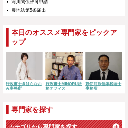
河川関係許可申請
農地法第5条届出
本日のオススメ専門家をピックア
ップ
勅使河原佳孝税理士
行政書士きはらなお
行政書士MINORU法
事務所
み事務所
務オフィス
専門家を探す
カテゴリから専門家を探す