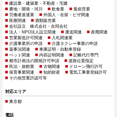
建設業・建築業・不動産・宅建
農地・開発・河川
飲食業
風俗営業
労働者派遣業
外国人・在留・ビザ関連
医療関連
酒類販売業
会社設立 株式会社・合同会社
法人・NPO法人設立関連
運送関連
産廃関連
営業製造許可関連
入札関連業
介護事業所の申請
介護タクシー事業の申請
薬事法関連
車庫証明・自動車登録
ペット関連
内容証明関連
記帳代行専門
都市計画法の開発許可申請
道路位置指定
民泊・旅館業
古物関連
ドローン飛行許可
保育事業関連
知的財産
電気工事業登録許可
その他営業許認可等
対応エリア
東京都
電話