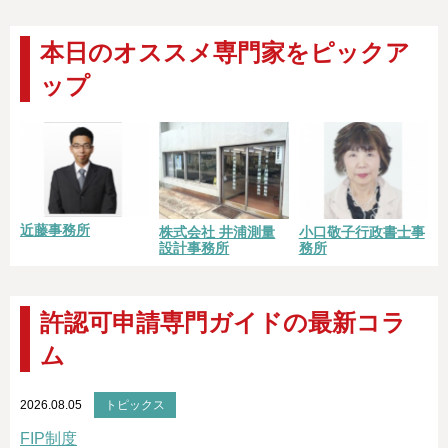
本日のオススメ専門家をピックア
ップ
近藤事務所
株式会社 井浦測量
小口敬子行政書士事
設計事務所
務所
許認可申請専門ガイドの最新コラ
ム
2026.08.05
トピックス
FIP制度