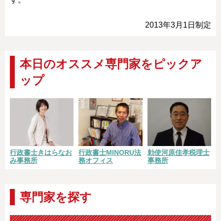
2013年3月1日制定
本日のオススメ専門家をピックア
ップ
勅使河原佳孝税理士
行政書士きはらなお
行政書士MINORU法
事務所
み事務所
務オフィス
専門家を探す