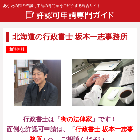
あなたの街の許認可申請の専門家をご紹介する総合サイト
北海道の行政書士 坂本一志事務所
相談無料
行政書士は「
街の法律家
」です！
面倒な許認可申請は、
「
行政書士 坂本一志事
務所
」へ、ご相談ください。