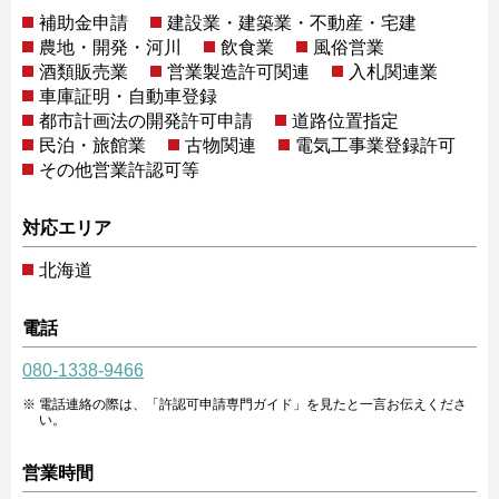
補助金申請
建設業・建築業・不動産・宅建
農地・開発・河川
飲食業
風俗営業
酒類販売業
営業製造許可関連
入札関連業
車庫証明・自動車登録
都市計画法の開発許可申請
道路位置指定
民泊・旅館業
古物関連
電気工事業登録許可
その他営業許認可等
対応エリア
北海道
電話
080-1338-9466
電話連絡の際は、「許認可申請専門ガイド」を見たと一言お伝えくださ
い。
営業時間