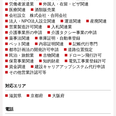
労働者派遣業
外国人・在留・ビザ関連
医療関連
酒類販売業
会社設立 株式会社・合同会社
法人・NPO法人設立関連
運送関連
産廃関連
営業製造許可関連
入札関連業
介護事業所の申請
介護タクシー事業の申請
薬事法関連
車庫証明・自動車登録
ペット関連
内容証明関連
記帳代行専門
都市計画法の開発許可申請
道路位置指定
民泊・旅館業
古物関連
ドローン飛行許可
保育事業関連
知的財産
電気工事業登録許可
資金調達
建設キャリアアップシステム代行申請
その他営業許認可等
対応エリア
滋賀県
京都府
大阪府
電話