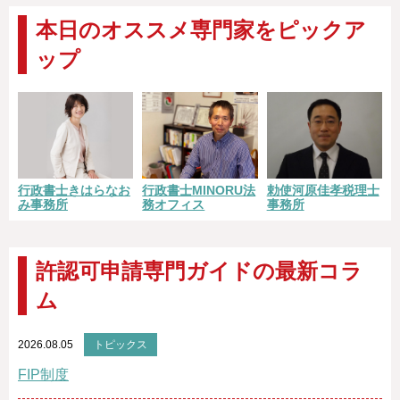
本日のオススメ専門家をピックア
ップ
勅使河原佳孝税理士
行政書士きはらなお
行政書士MINORU法
事務所
み事務所
務オフィス
許認可申請専門ガイドの最新コラ
ム
2026.08.05
トピックス
FIP制度