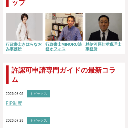
ップ
勅使河原佳孝税理士
行政書士きはらなお
行政書士MINORU法
事務所
み事務所
務オフィス
許認可申請専門ガイドの最新コラ
ム
2026.08.05
トピックス
FIP制度
2026.07.29
トピックス